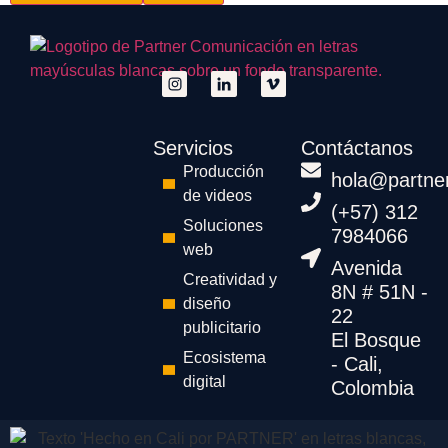
Servicios
Contáctanos
Producción
hola@partne
de videos
(+57) 312
Soluciones
7984066
web
Avenida
Creatividad y
8N # 51N -
diseño
22
publicitario
El Bosque
Ecosistema
- Cali,
digital
Colombia