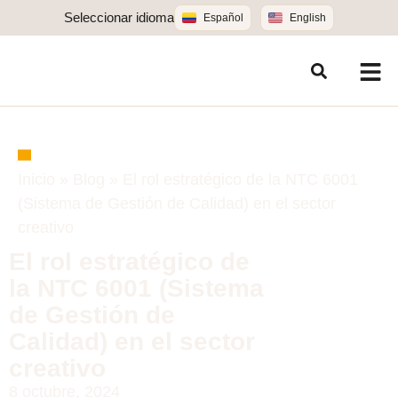
Seleccionar idioma
Español
English
Inicio
»
Blog
»
El rol estratégico de la NTC 6001
(Sistema de Gestión de Calidad) en el sector
creativo
El rol estratégico de
la NTC 6001 (Sistema
de Gestión de
Calidad) en el sector
creativo
8 octubre, 2024