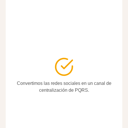
Convertimos las redes sociales en un canal de
Convertimos las redes sociales en un canal de
centralización de PQRS.
centralización de PQRS.