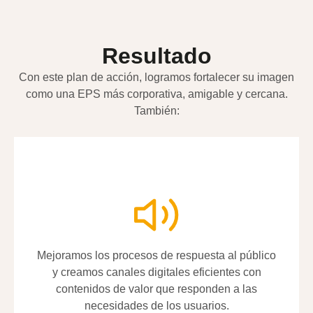
Resultado
Con este plan de acción, logramos fortalecer su imagen
como una EPS más corporativa, amigable y cercana.
También:
Mejoramos los procesos de respuesta al público
Mejoramos los procesos de respuesta al público
y creamos canales digitales eficientes con
y creamos canales digitales eficientes con
contenidos de valor que responden a las
contenidos de valor que responden a las
necesidades de los usuarios.
necesidades de los usuarios.