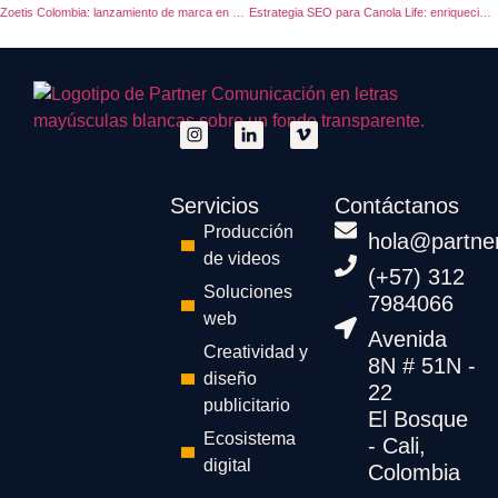
Zoetis Colombia: lanzamiento de marca en canales digitales
Estrategia SEO para Canola Life: enriqueciendo la cocina con creatividad y sabor
Servicios
Contáctanos
Producción
hola@partne
de videos
(+57) 312
Soluciones
7984066
web
Avenida
Creatividad y
8N # 51N -
diseño
22
publicitario
El Bosque
Ecosistema
- Cali,
digital
Colombia