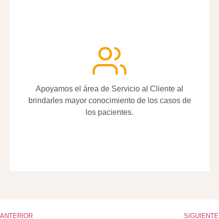
Apoyamos el área de Servicio al Cliente al
Apoyamos el área de Servicio al Cliente al
brindarles mayor conocimiento de los casos de
brindarles mayor conocimiento de los casos de
los pacientes.
los pacientes.
ANTERIOR
SIGUIENTE