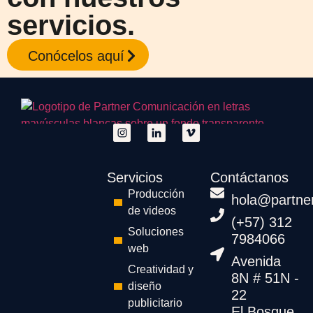
servicios.
Conócelos aquí
Servicios
Contáctanos
Producción
hola@partne
de videos
(+57) 312
Soluciones
7984066
web
Avenida
Creatividad y
8N # 51N -
diseño
22
publicitario
El Bosque