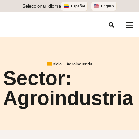
Seleccionar idioma
Español
English
Inicio
»
Agroindustria
Sector:
Agroindustria