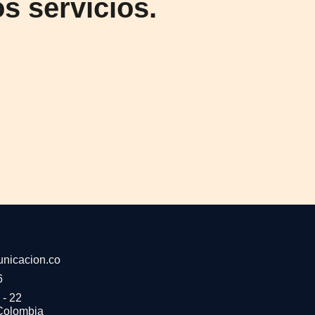
s servicios.
nicacion.co
6
 - 22
 Colombia