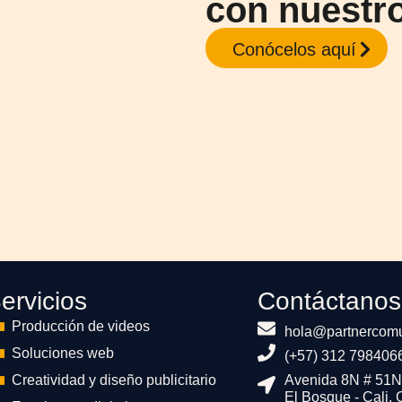
con nuestro
Conócelos aquí
ervicios
Contáctanos
Producción de videos
hola@partnercomu
Soluciones web
(+57) 312 798406
Creatividad y diseño publicitario
Avenida 8N # 51N
El Bosque - Cali,